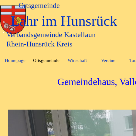
Direkt zum Seiteninhalt
Ortsgemeinde
Lahr im Hunsrück
Verbandsgemeinde Kastellaun
Rhein-Hunsrück Kreis
Homepage
Ortsgemeinde
Wirtschaft
Vereine
Tou
▼
▼
Gemeindehaus, Valle