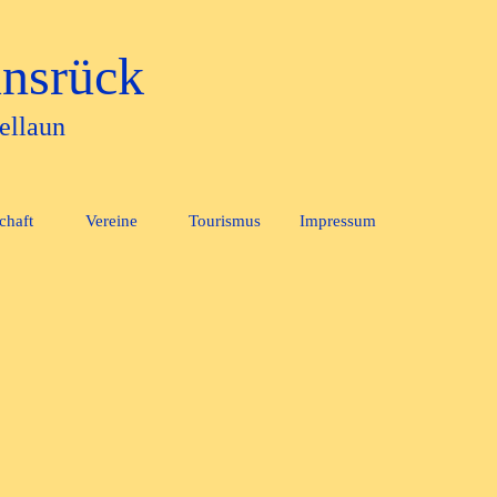
nsrück
ellaun
Menü überspringen
chaft
Vereine
Tourismus
Impressum
▼
▼
▼
▼
▼