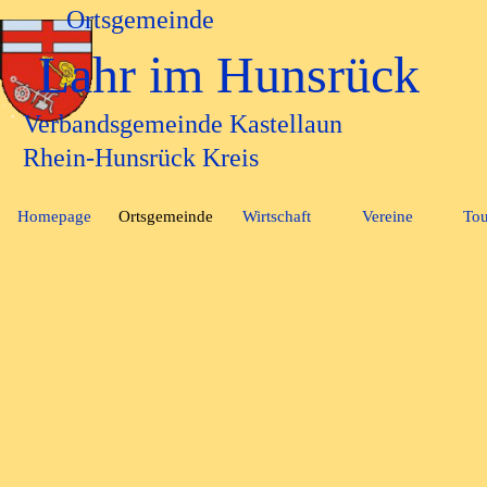
Direkt zum Seiteninhalt
Ortsgemeinde
Lahr im Hunsrück
Verbandsgemeinde Kastellaun
Rhein-Hunsrück Kreis
Homepage
Ortsgemeinde
Wirtschaft
Vereine
Tou
▼
▼