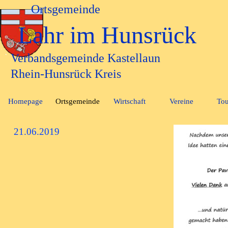
Direkt zum Seiteninhalt
Ortsgemeinde
Lahr im Hunsrück
Verbandsgemeinde Kastellaun
Rhein-Hunsrück Kreis
Homepage
Ortsgemeinde
Wirtschaft
Vereine
Tou
▼
▼
21.06.2019