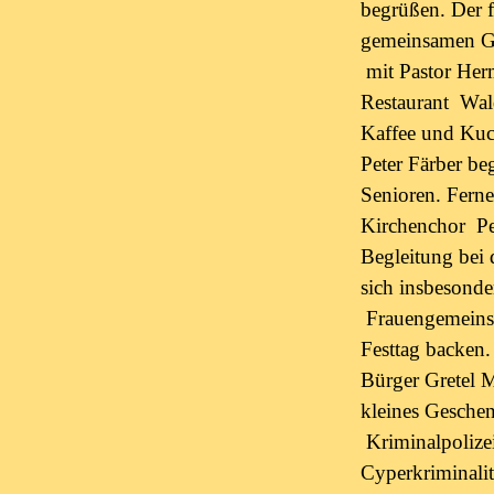
begrüßen. Der 
gemeinsamen Go
mit Pastor Herm
Restaurant Wal
Kaffee und Kuc
Peter Färber be
Senioren. Ferne
Kirchenchor Pet
Begleitung bei 
sich insbesonde
Frauengemeinsc
Festtag backen.
Bürger Gretel M
kleines Gesche
Kriminalpolize
Cyperkriminalit