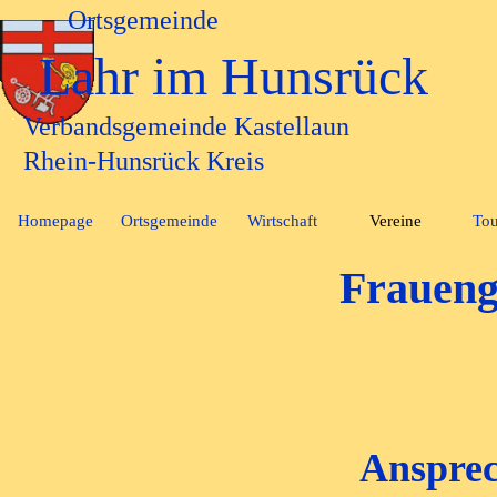
Direkt zum Seiteninhalt
Ortsgemeinde
Lahr im Hunsrück
Verbandsgemeinde Kastellaun
Rhein-Hunsrück Kreis
Homepage
Ortsgemeinde
Wirtschaft
Vereine
Tou
▼
▼
Fraueng
Anspre